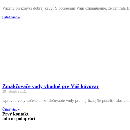
Vážený priaznivci dobrej kávy! S potešením Vám oznamujeme, že centrála fi
Čítať viac »
Zmäkčovače vody vhodné pre Váš kávovar
28. februára 2022
Úpravne vody určené na zmäkčovanie vody pre najrôznejšie použitie ako v do
Čítať viac »
Prvý kontakt
info o spolupráci
Ivan Ješko