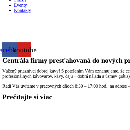
Eventy
Kontakty
acebook
Youtube
Centrála firmy presťahovaná do nových pr
Vážený priaznivci dobrej kávy! S potešením Vám oznamujeme, že cen
profesionálnych kávovarov, kávy, čaju – dobrá nálada a úsmev grátis)
Radi Vás uvítame v pracovných dňoch 8:30 – 17:00 hod., na adrese – 
Prečítajte si viac