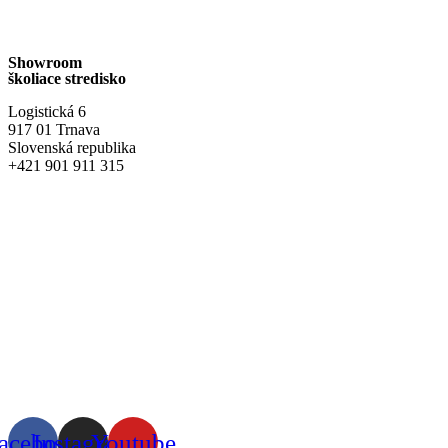
+421 910 315 511
ivan@coffeemasters.eu
Showroom
školiace stredisko
Logistická 6
917 01 Trnava
Slovenská republika
+421 901 911 315
obchod@domkavy.sk
acebook
Instagram
Youtube