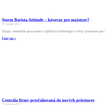
Storm Barista Attitude – kávovar pre majstrov?
18. januára 2023
Dizajn, remeselné spracovanie a špičková technológia v stroji vyvinutom pre 
Čítať viac »
Centrála firmy presťahovaná do nových priestorov
28. februára 2022