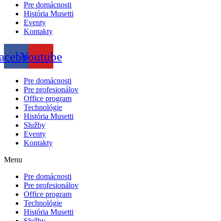
Pre domácnosti
História Musetti
Eventy
Kontakty
acebook
Youtube
Pre domácnosti
Pre profesionálov
Office program
Technológie
História Musetti
Služby
Eventy
Kontakty
Menu
Pre domácnosti
Pre profesionálov
Office program
Technológie
História Musetti
Služby