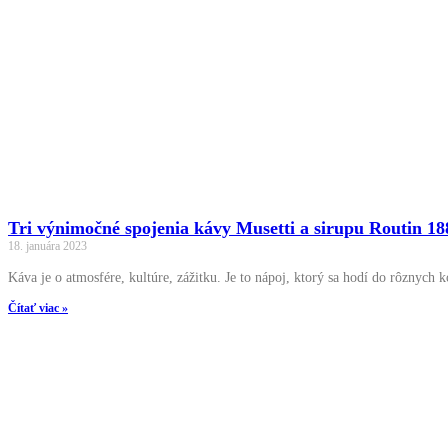
Tri výnimočné spojenia kávy Musetti a sirupu Routin 18
18. januára 2023
Káva je o atmosfére, kultúre, zážitku. Je to nápoj, ktorý sa hodí do rôznych 
Čítať viac »