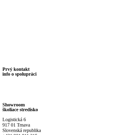
Prvý kontakt
info o spolupráci
Ivan Ješko
+421 910 315 511
ivan@coffeemasters.eu
Showroom
školiace stredisko
Logistická 6
917 01 Trnava
Slovenská republika