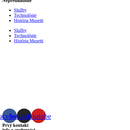
Neprehliadnite
Služby
Technológie
História Musetti
Služby
Technológie
História Musetti
acebook
Instagram
Youtube
Prvý kontakt
info o spolupráci