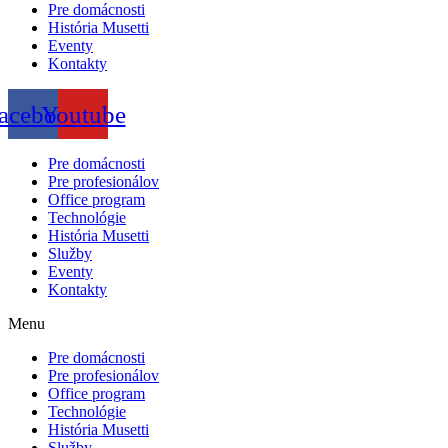
Pre domácnosti
História Musetti
Eventy
Kontakty
acebook
Youtube
Pre domácnosti
Pre profesionálov
Office program
Technológie
História Musetti
Služby
Eventy
Kontakty
Menu
Pre domácnosti
Pre profesionálov
Office program
Technológie
História Musetti
Služby