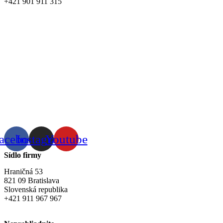
+421 901 911 315
obchod@domkavy.sk
acebook
Instagram
Youtube
Sídlo firmy
Hraničná 53
821 09 Bratislava
Slovenská republika
+421 911 967 967
musetti@musetti.sk